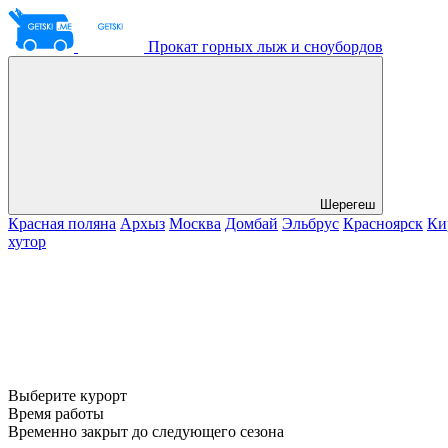
Прокат горных лыж и сноубордов
Шерегеш
Красная поляна
Архыз
Москва
Домбай
Эльбрус
Красноярск
Ки
хутор
Выберите курорт
Время работы
Временно закрыт до следующего сезона