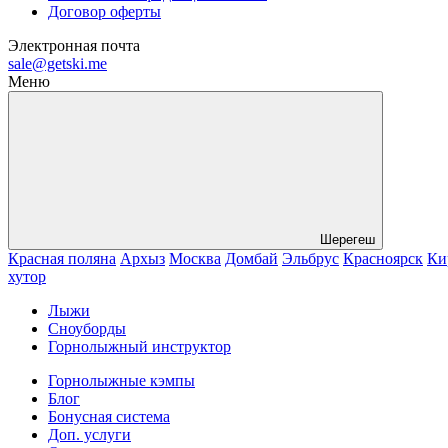
Договор оферты
Электронная почта
sale@getski.me
Меню
Шерегеш
Красная поляна
Архыз
Москва
Домбай
Эльбрус
Красноярск
Ки
хутор
Лыжи
Сноуборды
Горнолыжный инструктор
Горнолыжные кэмпы
Блог
Бонусная система
Доп. услуги