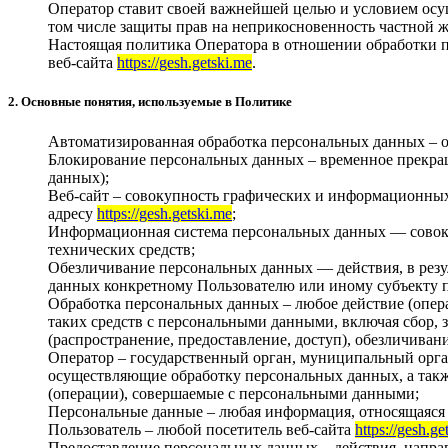
Оператор ставит своей важнейшей целью и условием осущ
том числе защиты прав на неприкосновенность частной 
Настоящая политика Оператора в отношении обработки п
веб-сайта
https://gesh.getski.me
.
2. Основные понятия, используемые в Политике
Автоматизированная обработка персональных данных – 
Блокирование персональных данных – временное прекращ
данных);
Веб-сайт – совокупность графических и информационных 
адресу
https://gesh.getski.me
;
Информационная система персональных данных — совоку
технических средств;
Обезличивание персональных данных — действия, в рез
данных конкретному Пользователю или иному субъекту 
Обработка персональных данных – любое действие (опера
таких средств с персональными данными, включая сбор, з
(распространение, предоставление, доступ), обезличива
Оператор – государственный орган, муниципальный орга
осуществляющие обработку персональных данных, а такж
(операции), совершаемые с персональными данными;
Персональные данные – любая информация, относящаяся 
Пользователь – любой посетитель веб-сайта
https://gesh.ge
Предоставление персональных данных – действия, напра