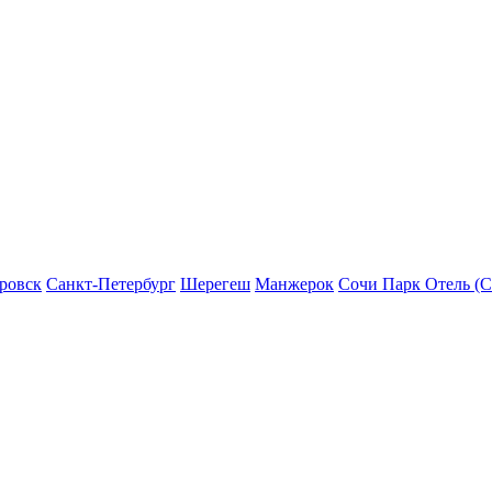
ровск
Санкт-Петербург
Шерегеш
Манжерок
Сочи Парк Отель (С