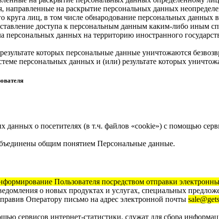
, направленные на раскрытие персональных данных неопределе
 круга лиц, в том числе обнародование персональных данных в
тавление доступа к персональным данным каким-либо иным сп
а персональных данных на территорию иностранного государств
результате которых персональные данные уничтожаются безвоз
теме персональных данных и (или) результате которых уничтож
зователя
х данных о посетителях (в т.ч. файлов «cookie») с помощью се
объединены общим понятием Персональные данные.
нформирование Пользователя посредством отправки электронны
ведомления о новых продуктах и услугах, специальных предложе
аправив Оператору письмо на адрес электронной почты
sale@get
ью сервисов интернет-статистики, служат для сбора информаци