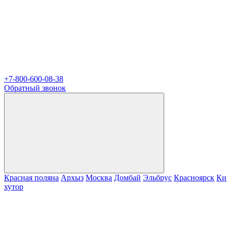
+7-800-600-08-38
Обратный звонок
Красная поляна
Архыз
Москва
Домбай
Эльбрус
Красноярск
Ки
хутор