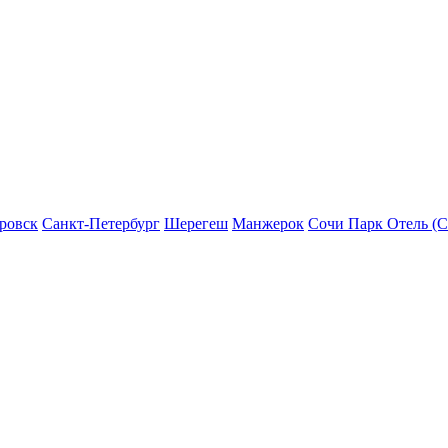
ровск
Санкт-Петербург
Шерегеш
Манжерок
Сочи Парк Отель (С