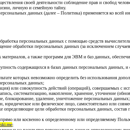
ествления своей деятельности соблюдение прав и свобод челов
жизни, личную и семейную тайну.
ерсональных данных (далее – Политика) применяется ко всей и
обработка персональных данных с помощью средств вычислител
ение обработки персональных данных (за исключением случаев,
материалов, а также программ для ЭВМ и баз данных, обеспечи
пность содержащихся в базах данных персональных данных, и
ультате которых невозможно определить без использования доп
персональных данных;
ция) или совокупность действий (операций), совершаемых с ис
апись, систематизацию, накопление, хранение, уточнение (обнов
ние, блокирование, удаление, уничтожение персональных данных;
н, юридическое или физическое лицо, самостоятельно или совме
е определяющие цели обработки персональных данных, состав 
прямо или косвенно к определенному или определяемому Польз
tski.me
;
вленные на раскрытие персональных данных определенному лиц