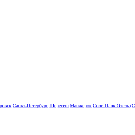
ровск
Санкт-Петербург
Шерегеш
Манжерок
Сочи Парк Отель (С